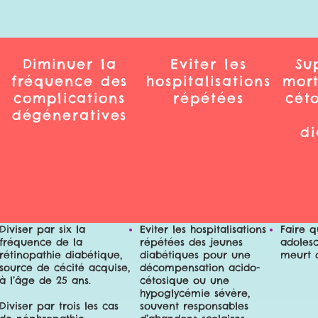
Diminuer la
Eviter les
Su
fréquence des
hospitalisations
mort
complications
répétées
cét
dégéneratives
di
Diviser par six la
Eviter les hospitalisations
Faire 
fréquence de la
répétées des jeunes
adoles
rétinopathie diabétique,
diabétiques pour une
meurt d
source de cécité acquise,
décompensation acido-
à l’âge de 25 ans.
cétosique ou une
hypoglycémie sévère,
Diviser par trois les cas
souvent responsables