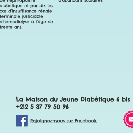
de néphropathie
d’abandons scolaires.
diabétique et par dix les
cas d’insuffisance rénale
terminale justiciable
d’hémodialyse à l’âge de
trente ans.
La Maison du Jeune Diabétique 6 bis
+212 5 37 79 50 96
Rejoignez-nous sur Facebook